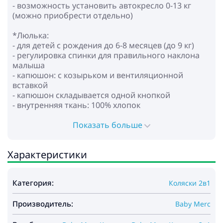
- возможность установить автокресло 0-13 кг
(можно приобрести отдельно)
*Люлька:
- для детей с рождения до 6-8 месяцев (до 9 кг)
- регулировка спинки для правильного наклона
малыша
- капюшон: с козырьком и вентиляционной
вставкой
- капюшон складывается одной кнопкой
- внутренняя ткань: 100% хлопок
- накидка с отворотом с дополнительным
окошком
Показать больше
- кокосовый матрасик + подушка
- дополнительная вентиляция в нижней части
Характеристики
* Прогулочный блок:
- для детей с рождения до ~3-4 лет (до 22 кг)
Категория:
Коляски 2в1
- капюшон: с козырьком и вентиляционной
вставкой
Производитель:
- регулируемая спинка до горизонтального
Baby Merc
положения