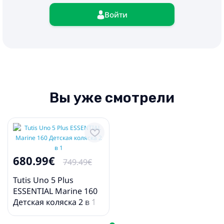
❤ матрасик в люльку
Войти
❤ прогулочный блок с накидкой на ножки
❤ рюкзак для мамы
❤ дождевик
❤ москитная сетка
❤ держатель для бутылочки
❤ сумка для покупок
Вы уже смотрели
680.99€
749.49€
Tutis Uno 5 Plus
ESSENTIAL Marine 160
Детская коляска 2 в 1