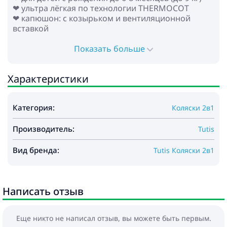
❤ ультра лёгкая по технологии THERMOCOT
❤ капюшон: с козырьком и вентиляционной
вставкой
❤ внутренняя ткань: 100% хлопок по технологии
SILVER-IONS
Показать больше
❤ накидка с отворотом
❤ матрасик
Характеристики
* Прогулочный блок:
❤ для детей с рождения до ~3-4 лет (до 22 кг)
Категория:
Коляски 2в1
❤ реверсивное сиденье: установка в обе стороны
движения
Производитель:
❤ просторный прогулочный блок (36x100 см)
Tutis
❤ капюшон: с козырьком и вентиляционной
вставкой
Вид бренда:
Tutis Коляски 2в1
❤ регулируемая спинка до горизонтального
положения
❤ регулируемая подножка
Написать отзыв
❤ регулируемая по высоте родительская ручка
(экокожа)
❤ 5-точечные ремни безопасности с мягкими
Еще никто не написал отзыв, вы можете быть первым.
накладками