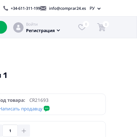
РУ
+34-611-311-199
info@comprar24.es
Войти
0
0
Регистрация
 1
од товара:
CR21693