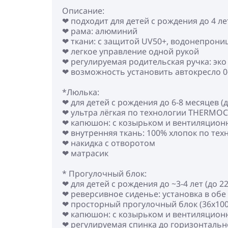
Описание:
❤ подходит для детей с рождения до 4 лет
❤ рама: алюминий
❤ ткани: с защитой UV50+, водонепрони
❤ легкое управление одной рукой
❤ регулируемая родительская ручка: эко
❤ возможность установить автокресло 0-
*Люлька:
❤ для детей с рождения до 6-8 месяцев (до
❤ ультра лёгкая по технологии THERMO
❤ капюшон: с козырьком и вентиляцион
❤ внутренняя ткань: 100% хлопок по тех
❤ накидка с отворотом
❤ матрасик
* Прогулочный блок:
❤ для детей с рождения до ~3-4 лет (до 22
❤ реверсивное сиденье: установка в об
❤ просторный прогулочный блок (36x100
❤ капюшон: с козырьком и вентиляцион
❤ регулируемая спинка до горизонталь