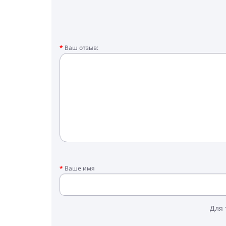
❤ вес рамы: 7,25 кг
❤ максимальная нагрузка: 22 кг
В комплекте:
❤ рама
Ваш отзыв:
❤ люлька с накидкой
❤ матрасик в люльку
❤ прогулочный блок с накидкой на ножк
❤ автокресло
❤ адаптеры
❤ рюкзак для мамы
❤ дождевик
❤ москитная сетка
❤ держатель для бутылочки
❤ сумка для покупок
Ваше имя
Для 