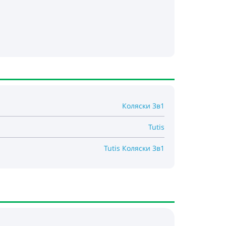
 All-Road TM Technology
 с уменьшенной вибрацией
Коляски 3в1
Tutis
Tutis Коляски 3в1