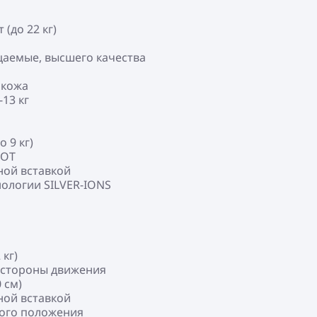
 (до 22 кг)
цаемые, высшего качества
 кожа
13 кг
 9 кг)
COT
ной вставкой
нологии SILVER-IONS
 кг)
е стороны движения
 см)
ной вставкой
ного положения