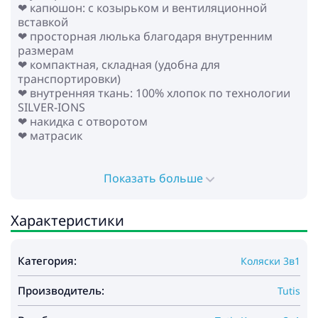
❤ капюшон: с козырьком и вентиляционной
вставкой
❤ просторная люлька благодаря внутренним
размерам
❤ компактная, складная (удобна для
транспортировки)
❤ внутренняя ткань: 100% хлопок по технологии
SILVER-IONS
❤ накидка с отворотом
❤ матрасик
* Прогулочный блок:
❤ для детей с рождения до ~3-4 лет (до 22 кг)
Показать больше
❤ реверсивное сиденье: установка в обе стороны
движения
Характеристики
❤ складывается компактно в обе стороны
❤ просторный прогулочный блок (36x100 см)
❤ капюшон: с козырьком и вентиляционной
Категория:
Коляски 3в1
вставкой
❤ регулируемая спинка до горизонтального
Производитель:
положения
Tutis
❤ регулируемая подножка