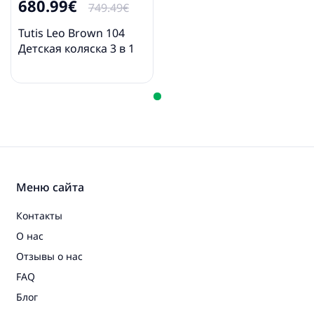
680.99€
❤ дождевик
749.49€
❤ москитная сетка
❤ держатель для бутылочки
Tutis Leo Brown 104
❤ сумка для покупок
Детская коляска 3 в 1
Меню сайта
Контакты
О нас
Отзывы о нас
FAQ
Блог