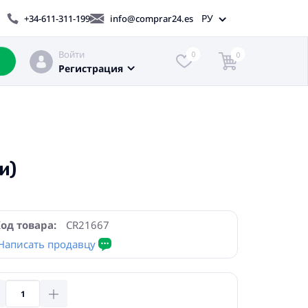
РУ
+34-611-311-199
info@comprar24.es
Войти
0
0
Регистрация
и)
од товара:
CR21667