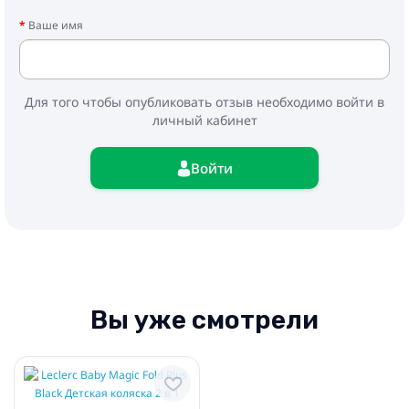
- Дождевик
Ваше имя
- Сумка для транспортировки с ремешком
- Подстаканник
- Бампер
- Корзина для покупок
Для того чтобы опубликовать отзыв необходимо войти в
- Рама с прогулочным блоком
личный кабинет
- Люлька
- Адаптеры
Войти
Вы уже смотрели