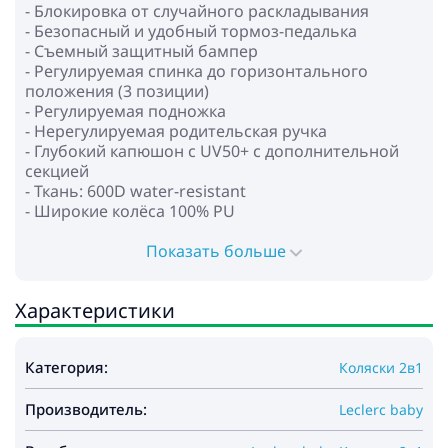
- Блокировка от случайного раскладывания
- Безопасный и удобный тормоз-педалька
- Съемный защитный бампер
- Регулируемая спинка до горизонтального
положения (3 позиции)
- Регулируемая подножка
- Нерегулируемая родительская ручка
- Глубокий капюшон c UV50+ с дополнительной
секцией
- Ткань: 600D water-resistant
- Широкие колёса 100% PU
- Пружинная aмортизация на всех колёсах
- Поворотные передние колёса с возможностью
Показать больше
фиксации для прямолинейного движения
- 5-ти точечные ремни безопасности с мягкими
Характеристики
накладками
- Вместительная корзина для покупок
Категория:
Коляски 2в1
* Люлька:
- Для детей с рождения до 6-8 месяцев
Производитель:
- Регулировка наклона спинки
Leclerc baby
- Жесткое дно люльки и боковины для