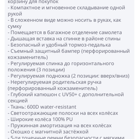
корзину для покупок
- Компактное и мгновенное складывание одной
рукой
- В сложенном виде можно носить в руках, как
сумку
- Помещается в багажное отделение самолета
- Дышащая вставка на спинке в районе спины
- Безопасный и удобный тормоз-педалька
- Съемный защитный бампер (перфорированный
кожзаменитель)
- Регулируемая спинка до горизонтального
положения (3 позиции)
- Регулируемая подножка (2 позиции: вверх/вниз)
- Нерегулируемая родительская ручка
(перфорированный кожзаменитель)
- Глубокий капюшон c UV50+ с дополнительной
секцией
- Ткань: 600D water-resistant
- Светоотражающие полоски на всех колёсах
- Широкие колёса 100% PU
- Пружинная aмортизация на всех колёсах
- Окошко с магнитной застёжкой
- 5-ти точечные ремни безопасности с мягкими