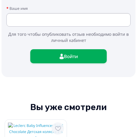
Вес: 4 кг
Ваше имя
Комплектация:
- Дождевик
- Сумка для транспортировки с ремешком
Для того чтобы опубликовать отзыв необходимо войти в
- Подстаканник
личный кабинет
- Бампер
- Корзина для покупок
- Рама с прогулочным блоком
Войти
- Люлька
- Адаптеры
Вы уже смотрели