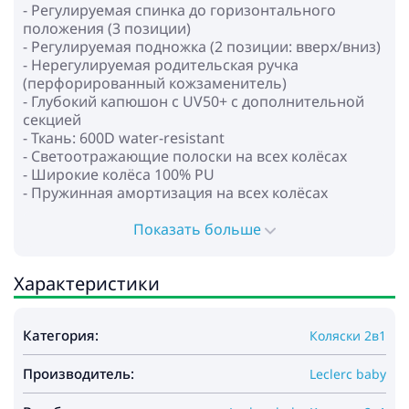
- Регулируемая спинка до горизонтального
положения (3 позиции)
- Регулируемая подножка (2 позиции: вверх/вниз)
- Нерегулируемая родительская ручка
(перфорированный кожзаменитель)
- Глубокий капюшон c UV50+ с дополнительной
секцией
- Ткань: 600D water-resistant
- Светоотражающие полоски на всех колёсах
- Широкие колёса 100% PU
- Пружинная aмортизация на всех колёсах
- Поворотные передние колёса с возможностью
фиксации для прямолинейного движения
Показать больше
- Окошко с магнитной застёжкой
- 5-ти точечные ремни безопасности с мягкими
Характеристики
накладками
- Вместительная корзина для покупок
Категория:
Коляски 2в1
* Люлька:
- Для детей с рождения до 6-8 месяцев
Производитель:
- Регулировка наклона спинки
Leclerc baby
- Жесткое дно люльки и боковины для