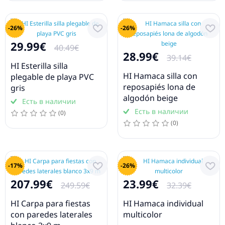
-26%
-26%
29.99€
40.49€
28.99€
39.14€
HI Esterilla silla
HI Hamaca silla con
plegable de playa PVC
reposapiés lona de
gris
algodón beige
Есть в наличии
Есть в наличии
(0)
(0)
-17%
-26%
207.99€
23.99€
249.59€
32.39€
HI Carpa para fiestas
HI Hamaca individual
con paredes laterales
multicolor