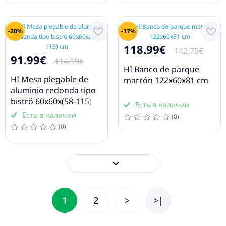
-20%
-17%
118.99€
142.79€
91.99€
114.99€
HI Banco de parque
HI Mesa plegable de
marrón 122x60x81 cm
aluminio redonda tipo
bistró 60x60x(58-115)
Есть в наличии
cm
Есть в наличии
(0)
(0)
1
2
>
>|