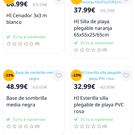
66.99€
83.74€
37.99€
49.39€
HI Cenador 3x3 m
HI Silla de playa
blanco
plegable naranja
65x55x25/65cm
Есть в наличии
Есть в наличии
(0)
(0)
-23%
-23%
48.99€
32.99€
63.69€
42.89€
Base de sombrilla
HI Esterilla silla
media negra
plegable de playa PVC
rosa
Есть в наличии
Есть в наличии
(0)
(0)