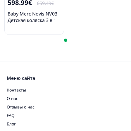
598.99€
- сумка для покупок
659.49€
- муфта
- автокресло
Baby Merc Novis NV03
- адаптеры
Детская коляска 3 в 1
* Фотографии представлены только как пример,
и предназначены для демонстрации свойств
товара. Оригинальный цвет продукта указан на 1-
5 фотографии, в описании и названии.
Меню сайта
Контакты
О нас
Отзывы о нас
FAQ
Блог