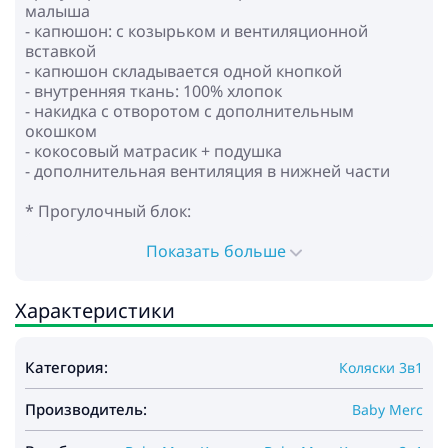
малыша
- капюшон: с козырьком и вентиляционной
вставкой
- капюшон складывается одной кнопкой
- внутренняя ткань: 100% хлопок
- накидка с отворотом с дополнительным
окошком
- кокосовый матрасик + подушка
- дополнительная вентиляция в нижней части
* Прогулочный блок:
- для детей с рождения до ~3-4 лет (до 22 кг)
- капюшон: с козырьком и вентиляционной
Показать больше
вставкой
- регулируемая спинка до горизонтального
Характеристики
положения
- регулируемая подножка
- регулируемая по высоте родительская ручка
Категория:
Коляски 3в1
(экокожа)
- 5-точечные ремни безопасности с мягкими
Производитель:
накладками
Baby Merc
- открывающийся с обеих сторон бампер с