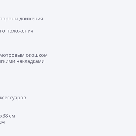
 стороны движения
ого положения
 смотровым окошком
мягкими накладками
аксессуаров
x38 см
см