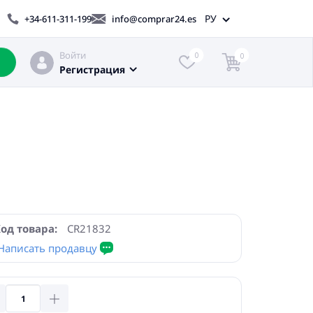
РУ
+34-611-311-199
info@comprar24.es
Войти
0
0
Регистрация
од товара:
CR21832