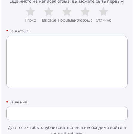
Еще никто не написал отзыв, вы можете быть первым.
- Люлька для коляски
- Накидка на ножки на люльку
- Сумка на коляску
- Матрасик
Плохо
Так себе
Нормально
Хорошо
Отлично
- Рама
Ваш отзыв:
- Колеса
- Прогулочный блок
- Чехол на ножки
- Корзина
- Дождевик
- Москитная сетка
Ваше имя
Для того чтобы опубликовать отзыв необходимо войти в
личный кабинет