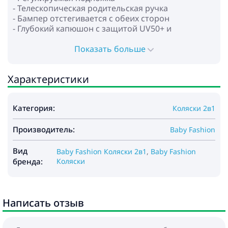
- Телескопическая родительская ручка
- Бампер отстегивается с обеих сторон
- Глубокий капюшон с защитой UV50+ и
смотровым окошком
- 5-ти точечные ремни безопасности с мягкими
Показать больше
накладками
- Передние поворотные колёса
Характеристики
- Алюминиевая рама
- Колеса: полиуретан
- Амортизация на всех колёсах
Категория:
Коляски 2в1
- Ножной тормоз
- Вместительная корзина для покупок и
Производитель:
аксессуаров
Baby Fashion
Габариты:
Вид
Baby Fashion Коляски 2в1
,
Baby Fashion
- Размеры рамы в сложенном виде: 79x50x38 см
бренда:
Коляски
- Внутренние размеры люльки: 80х37х23 см
- Вес рамы: 8,3 кг
- Люлька: 5,3 кг
Написать отзыв
- Прогулочный блок: 4,3 кг
В комплекте: