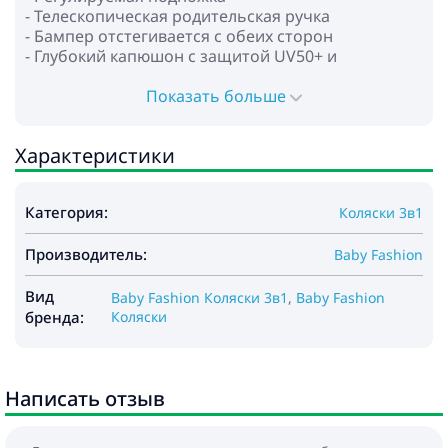
- Телескопическая родительская ручка
- Бампер отстегивается с обеих сторон
- Глубокий капюшон с защитой UV50+ и
смотровым окошком
- 5-ти точечные ремни безопасности с мягкими
Показать больше
накладками
- Передние поворотные колёса
Характеристики
- Алюминиевая рама
- Колеса: полиуретан
- Амортизация на всех колёсах
Категория:
Коляски 3в1
- Ножной тормоз
- Вместительная корзина для покупок и
Производитель:
аксессуаров
Baby Fashion
* Автокресло:
Вид
Baby Fashion Коляски 3в1
,
Baby Fashion
- для детей от 0 до 13 кг
бренда:
Коляски
- обеспечивает безопасность и комфорт
- функция подставки
- функция переноски ребенка
Написать отзыв
- регулируемая ручка для переноски в нескольких
положениях
- капюшон фиксируется кнопками