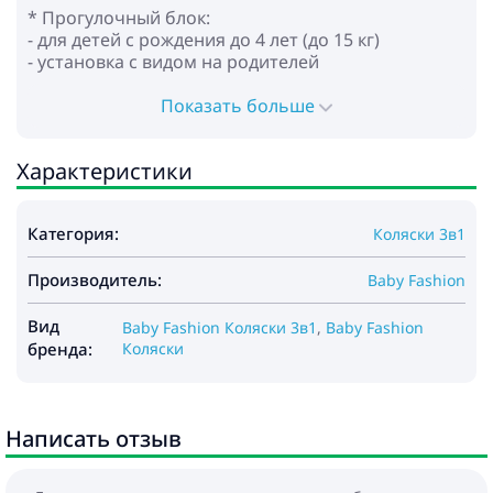
* Прогулочный блок:
- для детей с рождения до 4 лет (до 15 кг)
- установка с видом на родителей
- регулируемая спинка до горизонтального
положения
Показать больше
- регулируемая подножка
- регулируемая по высоте родительская ручка из
Характеристики
эко кожи
- регулируемые 5-точечные ремни безопасности
с мягкими накладками
Категория:
Коляски 3в1
- съемный бампер
- колеса: надувные
Производитель:
- амортизация на всех колёсах
Baby Fashion
- центральный тормоз
- корзина для покупок
Вид
Baby Fashion Коляски 3в1
,
Baby Fashion
бренда:
Коляски
* Автокресло:
- для детей от 0 до 13 кг
- обеспечивает безопасность и комфорт
Написать отзыв
- функция подставки
- функция переноски ребенка
- регулируемая ручка для переноски в нескольких