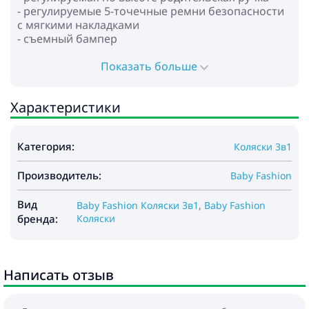
- регулируемые 5-точечные ремни безопасности
с мягкими накладками
- съемный бампер
- колеса: надувные
- амортизация на всех колёсах
Показать больше
- центральный тормоз
- корзина для покупок
Характеристики
* Автокресло:
- для детей от 0 до 13 кг
Категория:
Коляски 3в1
- обеспечивает безопасность и комфорт
- функция подставки
Производитель:
- функция переноски ребенка
Baby Fashion
- регулируемая ручка для переноски в нескольких
положениях
Вид
Baby Fashion Коляски 3в1
,
Baby Fashion
- капюшон фиксируется кнопками
бренда:
Коляски
- регулируемые ремни безопасности
- мягкая вставка, которую можно фиксировать в
зависимости от роста ребенка
Написать отзыв
- съемная подкладка
Габариты: