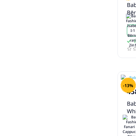
Bab
Bēr
I
-13%
45
Bab
Whi