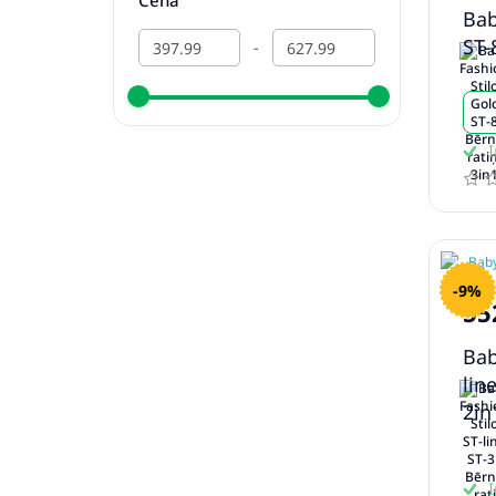
Cena
Bab
ST-
-
I
-9%
55
Bab
lin
2in
I