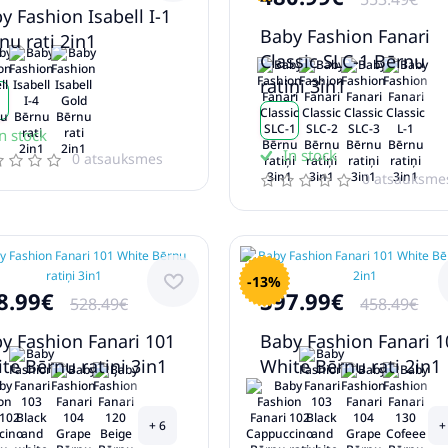
y Fashion Isabell I-1
Baby Fashion Fanari
nu rati 2in1
Classic SLC-1 Bērnu
ratiņi 3in1
n stock
In stock
0 atsauksmes
0 atsauksme
-13%
8.99€
397.99€
528.49€
458.49€
y Fashion Fanari 101
Baby Fashion Fanari 1
te Bērnu ratiņi 3in1
White Bērnu rati 2in1
+ 6
+