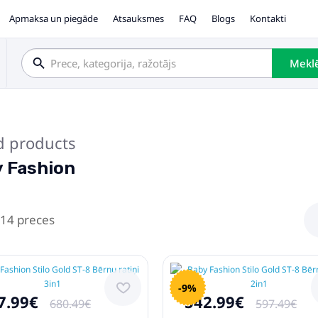
Apmaksa un piegāde
Atsauksmes
FAQ
Blogs
Kontakti
Mekl
d products
 Fashion
 14 preces
-9%
7.99€
542.99€
680.49€
597.49€