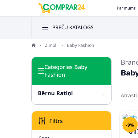
Par mums
PREČU KATALOGS
Zīmoli
Baby Fashion
Bran
Categories Baby
Baby
Fashion
Bērnu Ratiņi
Atrasti
Filtrs
-9%
61