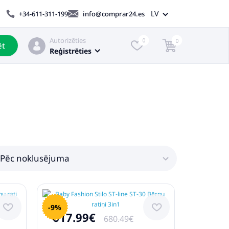
LV
+34-611-311-199
info@comprar24.es
Autorizēties
0
0
ēt
Reģistrēties
Pēc noklusējuma
-9%
617.99€
680.49€