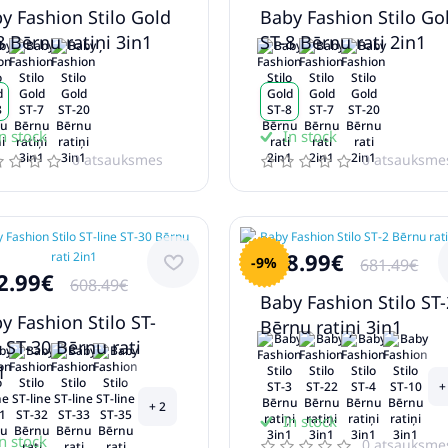
y Fashion Stilo Gold
Baby Fashion Stilo Go
8 Bērnu ratiņi 3in1
ST-8 Bērnu rati 2in1
n stock
In stock
0 atsauksmes
0 atsauksme
618.99€
-9%
681.49€
2.99€
608.49€
Baby Fashion Stilo ST-
y Fashion Stilo ST-
Bērnu ratiņi 3in1
e ST-30 Bērnu rati
1
+
+ 2
In stock
n stock
0 atsauksme