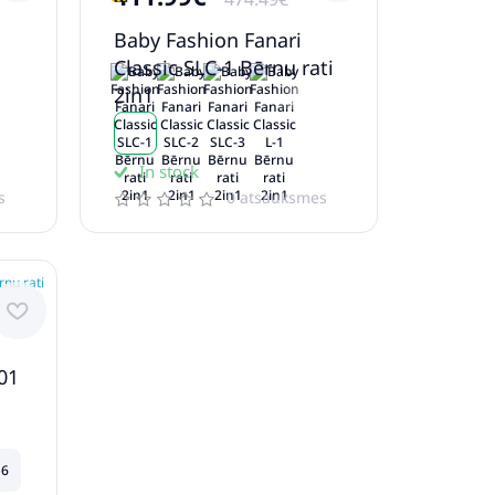
Baby Fashion Fanari
Classic SLC-1 Bērnu rati
2in1
In stock
s
0 atsauksmes
01
 6