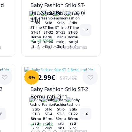
ld
Baby Fashion Stilo ST-
line ST-30 Bērnu ratiņi
3in1
+ 2
In stock
s
0 atsauksmes
542.99€
-9%
597.49€
2
Baby Fashion Stilo ST-2
Bērnu rati 2in1
 6
+ 6
In stock
s
0 atsauksmes