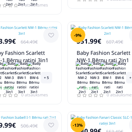
0 atsauksmes
-9%
3.99€
551.99€
664.49€
607.49€
y Fashion Scarlett
Baby Fashion Scarlett
1 Bērnu ratiņi 3in1
NW-1 Bērnu rati 2in1
+ 5
+
n stock
In stock
0 atsauksmes
0 atsauksme
9.99€
-13%
506.49€
480.99€
553.49€