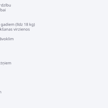
rdzību
ībai
gadiem (līdz 18 kg)
ukšanas virzienos
tāvoklim
iktņiem
m