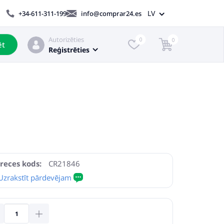
LV
+34-611-311-199
info@comprar24.es
Autorizēties
0
0
ēt
Reģistrēties
reces kods:
CR21846