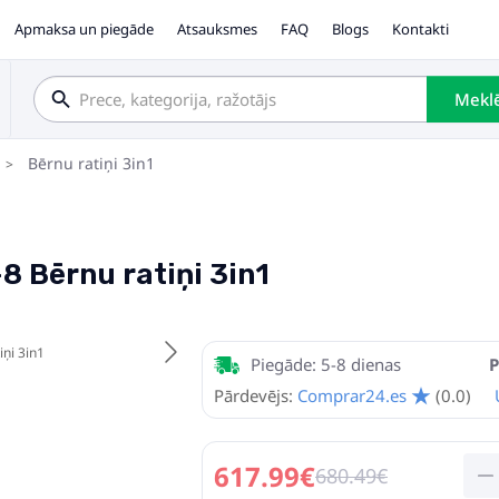
Apmaksa un piegāde
Atsauksmes
FAQ
Blogs
Kontakti
Mekl
Bērnu ratiņi 3in1
8 Bērnu ratiņi 3in1
Piegāde: 5-8 dienas
P
Pārdevējs:
Comprar24.es
(0.0)
617.99€
680.49€