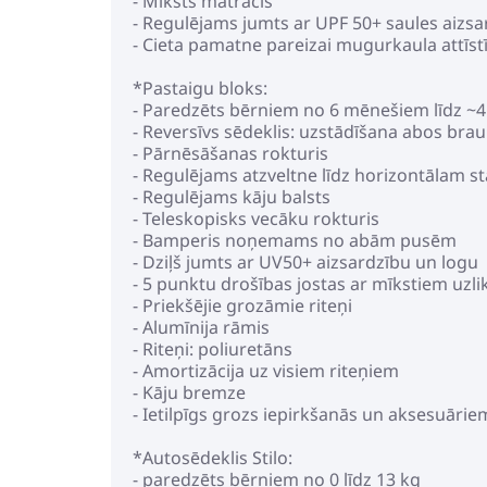
- Mīksts matracis
- Regulējams jumts ar UPF 50+ saules aizsa
- Cieta pamatne pareizai mugurkaula attīst
*Pastaigu bloks:
- Paredzēts bērniem no 6 mēnešiem līdz ~4 
- Reversīvs sēdeklis: uzstādīšana abos bra
- Pārnēsāšanas rokturis
- Regulējams atzveltne līdz horizontālam s
- Regulējams kāju balsts
- Teleskopisks vecāku rokturis
- Bamperis noņemams no abām pusēm
- Dziļš jumts ar UV50+ aizsardzību un logu
- 5 punktu drošības jostas ar mīkstiem uzl
- Priekšējie grozāmie riteņi
- Alumīnija rāmis
- Riteņi: poliuretāns
- Amortizācija uz visiem riteņiem
- Kāju bremze
- Ietilpīgs grozs iepirkšanās un aksesuārie
*Autosēdeklis Stilo:
- paredzēts bērniem no 0 līdz 13 kg