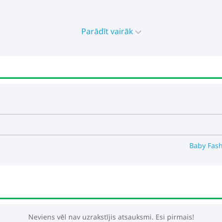
Parādīt vairāk
s pozīcijās
ā no bērna auguma
Baby Fash
Neviens vēl nav uzrakstījis atsauksmi. Esi pirmais!