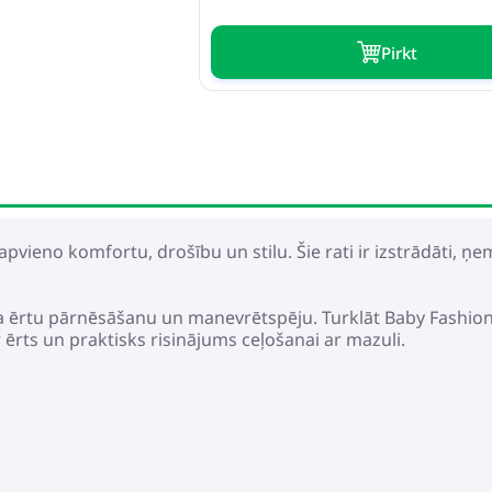
Pirkt
s apvieno komfortu, drošību un stilu. Šie rati ir izstrādāti,
a ērtu pārnēsāšanu un manevrētspēju. Turklāt Baby Fashion S
r ērts un praktisks risinājums ceļošanai ar mazuli.