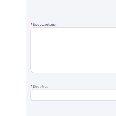
- Riteņi
- Pastaigu bloks
- Kāju pārvalks
- Iepirkumu grozs
- Lietus plēve
Jūsu atsauksme:
- Moskītu tīkls
- Autosēdeklis
- Adapteri
Jūsu vārds