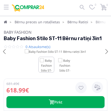
0
0
Bērnu preces un rotaļlietas
Bērnu Ratiņi
Bērnu rat
BABY FASHION
Baby Fashion Stilo ST-11 Bērnu ratiņi 3in1
0 Atsauksme(s)
681.49€
618.99€
Pirkt