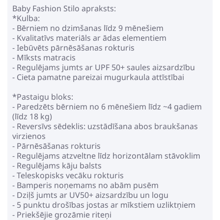
Baby Fashion Stilo apraksts:
*Kulba:
- Bērniem no dzimšanas līdz 9 mēnešiem
- Kvalitatīvs materiāls ar ādas elementiem
- Iebūvēts pārnēsāšanas rokturis
- Mīksts matracis
- Regulējams jumts ar UPF 50+ saules aizsardzību
- Cieta pamatne pareizai mugurkaula attīstībai
*Pastaigu bloks:
- Paredzēts bērniem no 6 mēnešiem līdz ~4 gadiem
(līdz 18 kg)
- Reversīvs sēdeklis: uzstādīšana abos braukšanas
virzienos
- Pārnēsāšanas rokturis
- Regulējams atzveltne līdz horizontālam stāvoklim
- Regulējams kāju balsts
- Teleskopisks vecāku rokturis
- Bamperis noņemams no abām pusēm
- Dziļš jumts ar UV50+ aizsardzību un logu
- 5 punktu drošības jostas ar mīkstiem uzliktņiem
- Priekšējie grozāmie riteņi