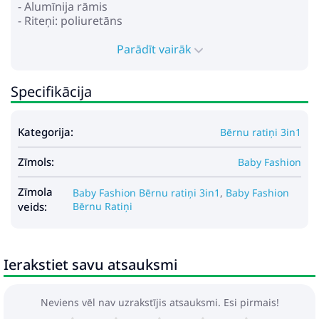
- Alumīnija rāmis
- Riteņi: poliuretāns
- Amortizācija uz visiem riteņiem
- Kāju bremze
Parādīt vairāk
- Ietilpīgs grozs iepirkšanās un aksesuāriem
Specifikācija
*Autosēdeklis Stilo:
- paredzēts bērniem no 0 līdz 13 kg
- modrošina drošību un komfortu
Kategorija:
Bērnu ratiņi 3in1
- šūpuļa funkcija
- bērna nēsāšanas funkcija
Zīmols:
- regulējams pārnēsāšanas rokturis vairākās
Baby Fashion
pozīcijās
- jumtiņš nostiprinā ar klipšiem
Zīmola
Baby Fashion Bērnu ratiņi 3in1
,
Baby Fashion
- regulējamas drošības jostas
veids:
Bērnu Ratiņi
- mīksts ieliktnis, kuru var fiksēt atkarībā no bērna
auguma
- noņemams polsterējums
Ierakstiet savu atsauksmi
Gabarīti:
- Rāmja izmēri saliktā veidā: 79x50x38 cm
Neviens vēl nav uzrakstījis atsauksmi. Esi pirmais!
- Kulbas iekšējie izmēri: 80х37х23 cm