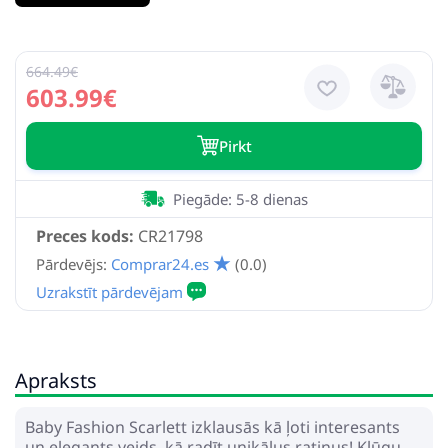
664.49€
603.99€
Pirkt
Piegāde: 5-8 dienas
Preces kods:
CR21798
Pārdevējs:
Comprar24.es
(0.0)
Apraksts
Baby Fashion Scarlett izklausās kā ļoti interesants
un elegants veids, kā radīt unikālus ratiņus! Klūgu