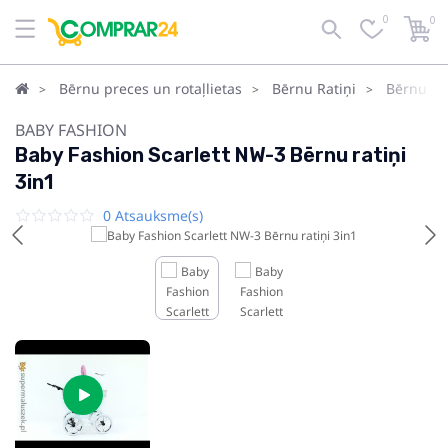
0
0
Bērnu preces un rotaļlietas
Bērnu Ratiņi
Bērnu rat
BABY FASHION
Baby Fashion Scarlett NW-3 Bērnu ratiņi
3in1
0 Atsauksme(s)