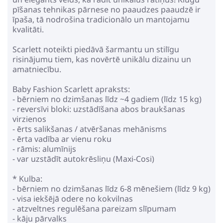
pīšanas tehnikas pārnese no paaudzes paaudzē ir
īpaša, tā nodrošina tradicionālo un mantojamu
kvalitāti.
Scarlett noteikti piedāvā šarmantu un stilīgu
risinājumu tiem, kas novērtē unikālu dizainu un
amatniecību.
Baby Fashion Scarlett apraksts:
- bērniem no dzimšanas līdz ~4 gadiem (līdz 15 kg)
- reversīvi bloki: uzstādīšana abos braukšanas
virzienos
- ērts salikšanas / atvēršanas mehānisms
- ērta vadība ar vienu roku
- rāmis: alumīnijs
- var uzstādīt autokrēsliņu (Maxi-Cosi)
* Kulba:
- bērniem no dzimšanas līdz 6-8 mēnešiem (līdz 9 kg)
- visa iekšējā odere no kokvilnas
- atzveltnes regulēšana pareizam slīpumam
- kāju pārvalks