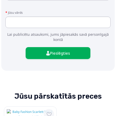
- pastaigu bloks ar kāju pārvalku
- ratu soma
Jūsu vārds
- autosēdeklis
- adapteri
Lai publicētu atsauksmi, jums jāpiesakās savā personīgajā
kontā
Pieslēgties
Jūsu pārskatītās preces