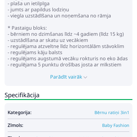
- plaša un ietilpīga
- jumts ar papildus lodziņu
- viegla uzstādīšana un noņemšana no rāmja
* Pastaigu bloks:
- bērniem no dzimšanas līdz ~4 gadiem (līdz 15 kg)
- uzstādīšana ar skatu uz vecākiem
- regulējama atzveltne līdz horizontālām stāvoklim
- regulējams kāju balsts
- regulējams augstumā vecāku rokturis no eko ādas
- regulējama 5 punktu drošības josta ar mīkstiem
uzliktņiem
- noņemams bamperis
Parādīt vairāk
- riteņi: piepūšami
- amortizācija uz visiem riteņiem
Specifikācija
- centrālā bremze
- iepirkumu grozs
Kategorija:
Bērnu ratiņi 3in1
* Autosēdeklis:
- paredzēts bērniem no 0 līdz 13 kg
Zīmols:
- modrošina drošību un komfortu
Baby Fashion
- šūpuļa funkcija