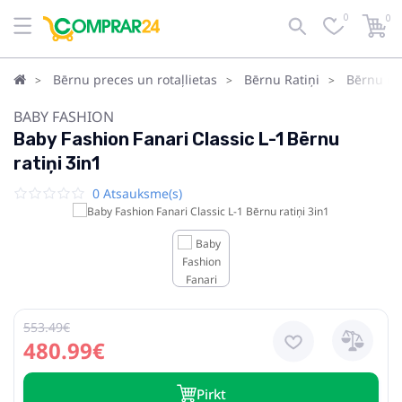
0
0
Bērnu preces un rotaļlietas
Bērnu Ratiņi
Bērnu rat
BABY FASHION
Baby Fashion Fanari Classic L-1 Bērnu
ratiņi 3in1
0 Atsauksme(s)
553.49€
480.99€
Pirkt