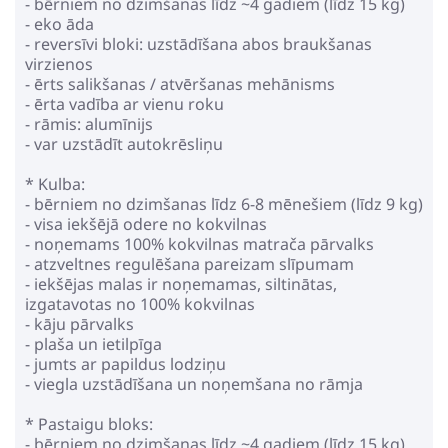
- bērniem no dzimšanas līdz ~4 gadiem (līdz 15 kg)
- eko āda
- reversīvi bloki: uzstādīšana abos braukšanas
virzienos
- ērts salikšanas / atvēršanas mehānisms
- ērta vadība ar vienu roku
- rāmis: alumīnijs
- var uzstādīt autokrēsliņu
* Kulba:
- bērniem no dzimšanas līdz 6-8 mēnešiem (līdz 9 kg)
- visa iekšējā odere no kokvilnas
- noņemams 100% kokvilnas matrača pārvalks
- atzveltnes regulēšana pareizam slīpumam
- iekšējas malas ir noņemamas, siltinātas,
izgatavotas no 100% kokvilnas
- kāju pārvalks
- plaša un ietilpīga
- jumts ar papildus lodziņu
- viegla uzstādīšana un noņemšana no rāmja
* Pastaigu bloks:
- bērniem no dzimšanas līdz ~4 gadiem (līdz 15 kg)