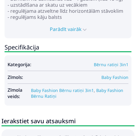
- uzstādīšana ar skatu uz vecākiem
- regulējama atzveltne līdz horizontālām stāvoklim
- regulējams kāju balsts
- regulējams augstumā vecāku rokturis no eko ādas
- regulējama 5 punktu drošības josta ar mīkstiem
Parādīt vairāk
uzliktņiem
- noņemams bamperis
Specifikācija
- riteņi: piepūšami
- amortizācija uz visiem riteņiem
- centrālā bremze
Kategorija:
Bērnu ratiņi 3in1
- iepirkumu grozs
Zīmols:
* Autosēdeklis:
Baby Fashion
- paredzēts bērniem no 0 līdz 13 kg
- modrošina drošību un komfortu
Zīmola
Baby Fashion Bērnu ratiņi 3in1
,
Baby Fashion
- šūpuļa funkcija
veids:
Bērnu Ratiņi
- bērna nēsāšanas funkcija
- regulējams pārnēsāšanas rokturis vairākās
pozīcijās
Ierakstiet savu atsauksmi
- jumtiņš nostiprinā ar klipšiem
- regulējamas drošības jostas
- mīksts ieliktnis, kuru var fiksēt atkarībā no bērna