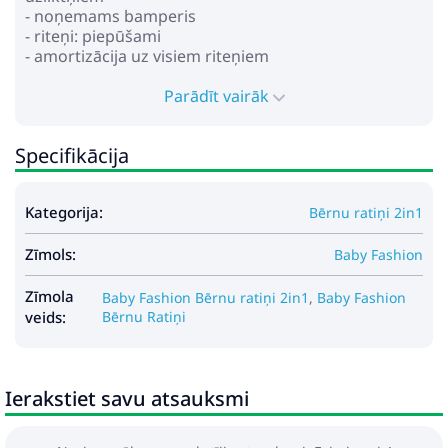
- noņemams bamperis
- riteņi: piepūšami
- amortizācija uz visiem riteņiem
- centrālā bremze
- iepirkumu grozs
Parādīt vairāk
Gabarīti:
Specifikācija
- rāmja izmēri saliktā veidā: 88x60x4 cm
- pastaigu bloka platums: 34 cm
- kulbas izmēri: 80x36x23 cm
Kategorija:
Bērnu ratiņi 2in1
- rāmja svars: 10,4 kg
- kulbas svars: 5,4 kg
Zīmols:
- pastaigu bloka svars: 4,3 kg
Baby Fashion
Komplektā:
Zīmola
Baby Fashion Bērnu ratiņi 2in1
,
Baby Fashion
- rāmis
veids:
Bērnu Ratiņi
- kulba ar pārvalku
- matracis kulbā
- pastaigu bloks ar kāju pārvalku
Ierakstiet savu atsauksmi
- ratu soma