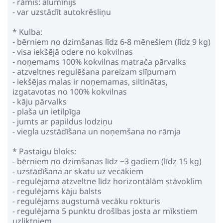
- rāmis: alumīnijs
- var uzstādīt autokrēsliņu
* Kulba:
- bērniem no dzimšanas līdz 6-8 mēnešiem (līdz 9 kg)
- visa iekšējā odere no kokvilnas
- noņemams 100% kokvilnas matrača pārvalks
- atzveltnes regulēšana pareizam slīpumam
- iekšējas malas ir noņemamas, siltinātas,
izgatavotas no 100% kokvilnas
- kāju pārvalks
- plaša un ietilpīga
- jumts ar papildus lodziņu
- viegla uzstādīšana un noņemšana no rāmja
* Pastaigu bloks:
- bērniem no dzimšanas līdz ~3 gadiem (līdz 15 kg)
- uzstādīšana ar skatu uz vecākiem
- regulējama atzveltne līdz horizontālām stāvoklim
- regulējams kāju balsts
- regulējams augstumā vecāku rokturis
- regulējama 5 punktu drošības josta ar mīkstiem
uzliktņiem