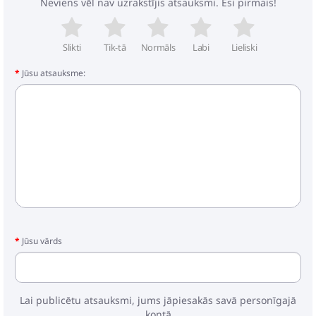
Neviens vēl nav uzrakstījis atsauksmi. Esi pirmais!
Slikti
Tik-tā
Normāls
Labi
Lieliski
Jūsu atsauksme:
Jūsu vārds
Lai publicētu atsauksmi, jums jāpiesakās savā personīgajā
kontā