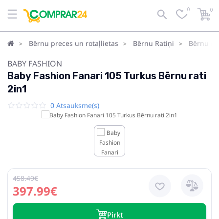
0
0
Bērnu preces un rotaļlietas
Bērnu Ratiņi
Bērnu rat
BABY FASHION
Baby Fashion Fanari 105 Turkus Bērnu rati
2in1
0 Atsauksme(s)
458.49€
397.99€
Pirkt