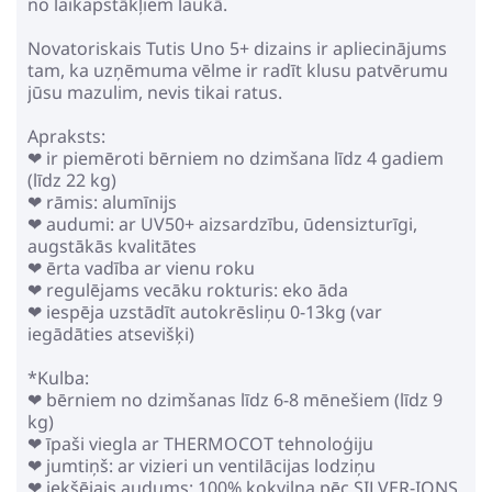
no laikapstākļiem laukā.
Novatoriskais Tutis Uno 5+ dizains ir apliecinājums
tam, ka uzņēmuma vēlme ir radīt klusu patvērumu
jūsu mazulim, nevis tikai ratus.
Apraksts:
❤ ir piemēroti bērniem no dzimšana līdz 4 gadiem
(līdz 22 kg)
❤ rāmis: alumīnijs
❤ audumi: ar UV50+ aizsardzību, ūdensizturīgi,
augstākās kvalitātes
❤ ērta vadība ar vienu roku
❤ regulējams vecāku rokturis: eko āda
❤ iespēja uzstādīt autokrēsliņu 0-13kg (var
iegādāties atsevišķi)
*Kulba:
❤ bērniem no dzimšanas līdz 6-8 mēnešiem (līdz 9
kg)
❤ īpaši viegla ar THERMOCOT tehnoloģiju
❤ jumtiņš: ar vizieri un ventilācijas lodziņu
❤ iekšējais audums: 100% kokvilna pēc SILVER-IONS