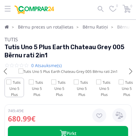
0
0
Bērnu preces un rotaļlietas
Bērnu Ratiņi
Bērnu rat
TUTIS
Tutis Uno 5 Plus Earth Chateau Grey 005
Bērnu rati 2in1
0 Atsauksme(s)
749.49€
680.99€
Pirkt