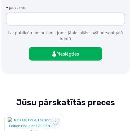
- Pārvalks kulbai
Jūsu vārds
- Pastaigu bloks
- Pārvalks pastaigu blokam
- Soma/ mugursoma
- Iepirkumu grozs
Lai publicētu atsauksmi, jums jāpiesakās savā personīgajā
- Soma ratu transportēšanai ar garu rokturi
kontā
- Moskītu tīkls
- Lietus plēve
Pieslēgties
Jūsu pārskatītās preces