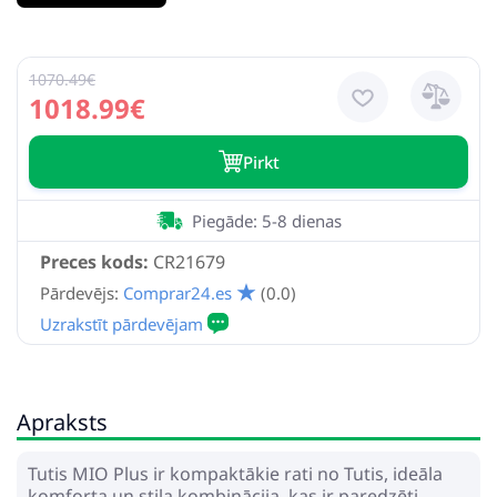
1070.49€
1018.99€
Pirkt
Piegāde: 5-8 dienas
Preces kods:
CR21679
Pārdevējs:
Comprar24.es
(0.0)
Apraksts
Tutis MIO Plus ir kompaktākie rati no Tutis, ideāla
komforta un stila kombinācija, kas ir paredzēti