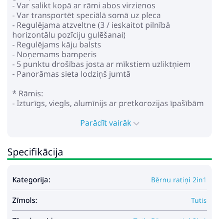
- Var salikt kopā ar rāmi abos virzienos
- Var transportēt speciālā somā uz pleca
- Regulējama atzveltne (3 / ieskaitot pilnībā
horizontālu pozīciju gulēšanai)
- Regulējams kāju balsts
- Noņemams bamperis
- 5 punktu drošības josta ar mīkstiem uzliktņiem
- Panorāmas sieta lodziņš jumtā
* Rāmis:
- Izturīgs, viegls, alumīnijs ar pretkorozijas īpašībām
(6061)
- Dubultā amortizācijas sistēma uz visiem ritiņiem
Parādīt vairāk
- Riteņi Tutis All-Road Technology (PU)
- One-Click bremžu sistēma
Specifikācija
- Pašeļļojošās POM bukses
- Iebūvēti atstarotāji
- Regulējams augstumā vecāku rokturis no eko-ādas
Kategorija:
Bērnu ratiņi 2in1
- Priekšējie riteņi ar pagriešanas un fiksācijas iespēju
taisnai braukšanai
Zīmols:
- Šasijas riteņi stiprinās ar vienu klikšķi
Tutis
- Liels, atvērta tipa, iepirkumu grozs