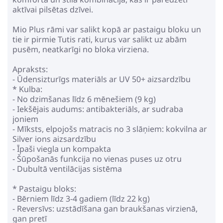
aktīvai pilsētas dzīvei.
Mio Plus rāmi var salikt kopā ar pastaigu bloku un
tie ir pirmie Tutis rati, kurus var salikt uz abām
pusēm, neatkarīgi no bloka virziena.
Apraksts:
- Ūdensizturīgs materiāls ar UV 50+ aizsardzību
* Kulba:
- No dzimšanas līdz 6 mēnešiem (9 kg)
- Iekšējais audums: antibakteriāls, ar sudraba
joniem
- Mīksts, elpojošs matracis no 3 slāņiem: kokvilna ar
Silver ions aizsardzību
- Īpaši viegla un kompakta
- Šūpošanās funkcija no vienas puses uz otru
- Dubultā ventilācijas sistēma
* Pastaigu bloks:
- Bērniem līdz 3-4 gadiem (līdz 22 kg)
- Reversīvs: uzstādīšana gan braukšanas virzienā,
gan pretī