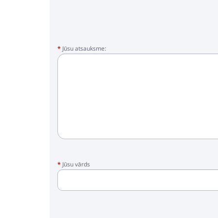
- Kulba
- Adapteri
* Fotoattēli ir tikai kā piemērs, kas ir par
nosaukumā.
Jūsu atsauksme:
Jūsu vārds