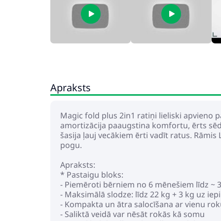
Apraksts
Magic fold plus 2in1 ratiņi lieliski apvieno
amortizācija paaugstina komfortu, ērts sēde
šasija ļauj vecākiem ērti vadīt ratus. Rāmis L
pogu.
Apraksts:
* Pastaigu bloks:
- Piemēroti bērniem no 6 mēnešiem līdz ~ 
- Maksimālā slodze: līdz 22 kg + 3 kg uz i
- Kompakta un ātra salocīšana ar vienu ro
- Saliktā veidā var nēsāt rokās kā somu