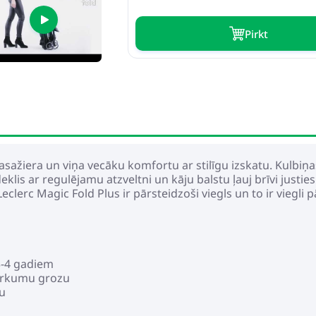
Pirkt
 pasažiera un viņa vecāku komfortu ar stilīgu izskatu. Kulbiņ
klis ar regulējamu atzveltni un kāju balstu ļauj brīvi just
eclerc Magic Fold Plus ir pārsteidzoši viegls un to ir viegli p
3-4 gadiem
epirkumu grozu
ku