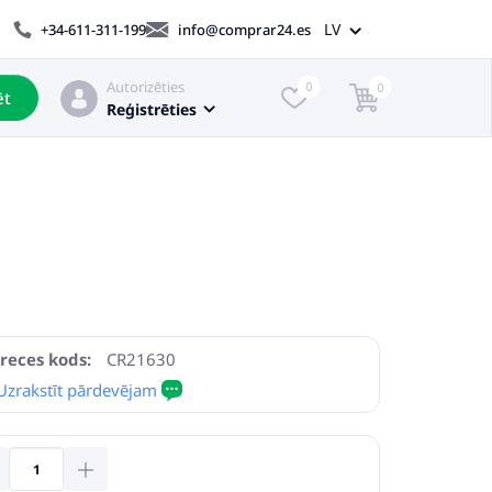
LV
+34-611-311-199
info@comprar24.es
Autorizēties
0
0
ēt
Reģistrēties
reces kods:
CR21630