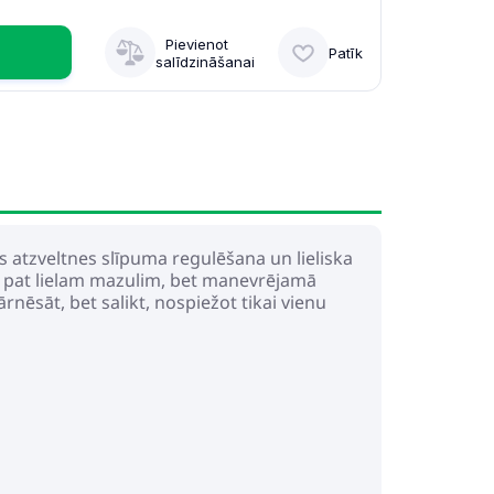
Pievienot
Patīk
salīdzināšanai
as atzveltnes slīpuma regulēšana un lieliska
ies pat lielam mazulim, bet manevrējamā
ārnēsāt, bet salikt, nospiežot tikai vienu