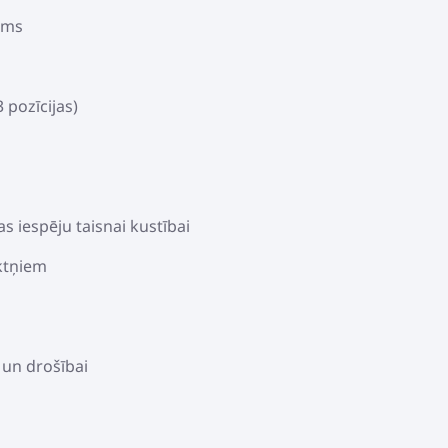
sms
3 pozīcijas)
as iespēju taisnai kustībai
iktņiem
i un drošībai