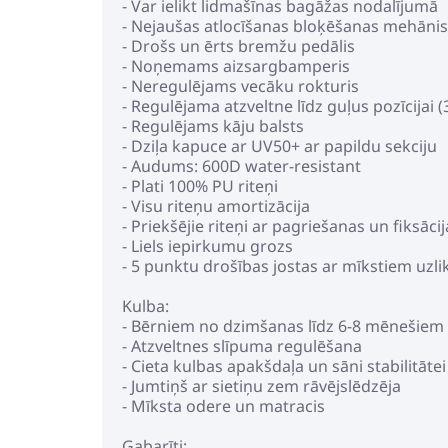
- Var ielikt lidmašīnas bagāžas nodalījumā
- Nejaušas atlocīšanas bloķēšanas mehāni
- Drošs un ērts bremžu pedālis
- Noņemams aizsargbamperis
- Neregulējams vecāku rokturis
- Regulējama atzveltne līdz guļus pozīcijai (
- Regulējams kāju balsts
- Dziļa kapuce ar UV50+ ar papildu sekciju
- Audums: 600D water-resistant
- Plati 100% PU riteņi
- Visu riteņu amortizācija
- Priekšējie riteņi ar pagriešanas un fiksācij
- Liels iepirkumu grozs
- 5 punktu drošības jostas ar mīkstiem uzl
Kulba:
- Bērniem no dzimšanas līdz 6-8 mēnešiem
- Atzveltnes slīpuma regulēšana
- Cieta kulbas apakšdaļa un sāni stabilitāte
- Jumtiņš ar sietiņu zem rāvējslēdzēja
- Mīksta odere un matracis
Gabarīti: