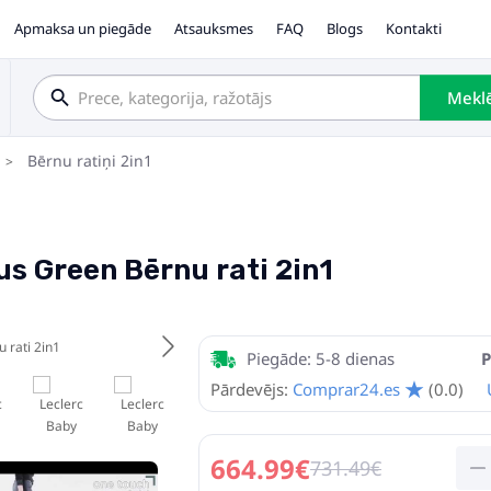
Apmaksa un piegāde
Atsauksmes
FAQ
Blogs
Kontakti
Mekl
Bērnu ratiņi 2in1
us Green Bērnu rati 2in1
Piegāde: 5-8 dienas
P
Pārdevējs:
Comprar24.es
(0.0)
664.99€
731.49€