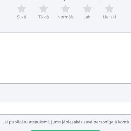
Slikti
Tik-tā
Normāls
Labi
Lieliski
edzēti produkta īpašību demonstrēšanai. Oriģinālā produkta k
Lai publicētu atsauksmi, jums jāpiesakās savā personīgajā kontā