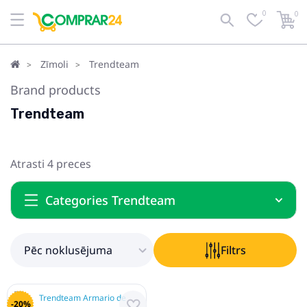
0
0
Pēc noklusējuma
Filtrs
Zīmoli
Trendteam
Brand products
Trendteam
Atrasti 4 preces
Categories Trendteam
Pēc noklusējuma
Filtrs
-20%