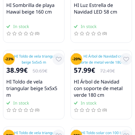
HI Sombrilla de playa
HI Luz Estrella de
Hawaï beige 160 cm
Navidad LED 58 cm
In stock
In stock
(0)
(0)
-23%
-20%
38.99€
57.99€
50.69€
72.49€
HI Toldo de vela
HI Árbol de Navidad
triangular beige 5x5x5
con soporte de metal
m
verde 180 cm
In stock
In stock
(0)
(0)