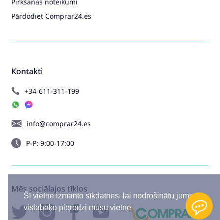
Pirkšanas noteikumi
Pārdodiet Comprar24.es
Kontakti
+34-611-311-199
info@comprar24.es
P-P: 9:00-17:00
Mēs sociālajos tīklos
Šī vietne izmanto sīkdatnes, lai nodrošinātu jums
vislabāko pieredzi mūsu vietnē