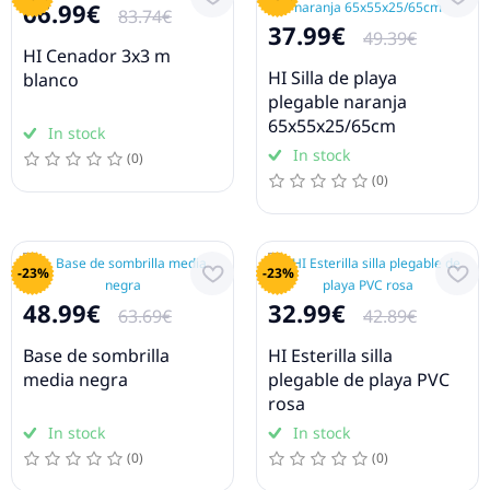
66.99€
83.74€
37.99€
49.39€
HI Cenador 3x3 m
HI Silla de playa
blanco
plegable naranja
65x55x25/65cm
In stock
In stock
(0)
(0)
-23%
-23%
48.99€
32.99€
63.69€
42.89€
Base de sombrilla
HI Esterilla silla
media negra
plegable de playa PVC
rosa
In stock
In stock
(0)
(0)