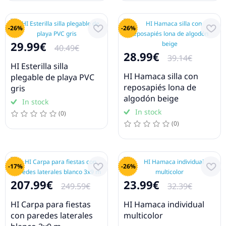
-26%
-26%
29.99€
40.49€
28.99€
39.14€
HI Esterilla silla
HI Hamaca silla con
plegable de playa PVC
reposapiés lona de
gris
algodón beige
In stock
In stock
(0)
(0)
-17%
-26%
207.99€
23.99€
249.59€
32.39€
HI Carpa para fiestas
HI Hamaca individual
con paredes laterales
multicolor