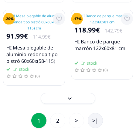
-20%
-17%
118.99€
142.79€
91.99€
114.99€
HI Banco de parque
HI Mesa plegable de
marrón 122x60x81 cm
aluminio redonda tipo
bistró 60x60x(58-115)
In stock
cm
In stock
(0)
(0)
1
2
>
>|