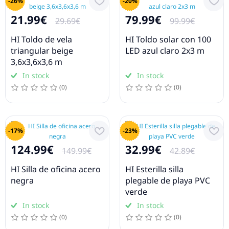
-26%
-20%
21.99€
79.99€
29.69€
99.99€
HI Toldo de vela
HI Toldo solar con 100
triangular beige
LED azul claro 2x3 m
3,6x3,6x3,6 m
In stock
In stock
(0)
(0)
-17%
-23%
124.99€
32.99€
149.99€
42.89€
HI Silla de oficina acero
HI Esterilla silla
negra
plegable de playa PVC
verde
In stock
In stock
(0)
(0)