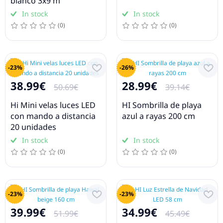
blanco 3x9 m
In stock
In stock
(0)
(0)
-23%
-26%
38.99€
28.99€
50.69€
39.14€
Hi Mini velas luces LED
HI Sombrilla de playa
con mando a distancia
azul a rayas 200 cm
20 unidades
In stock
In stock
(0)
(0)
-23%
-23%
39.99€
34.99€
51.99€
45.49€