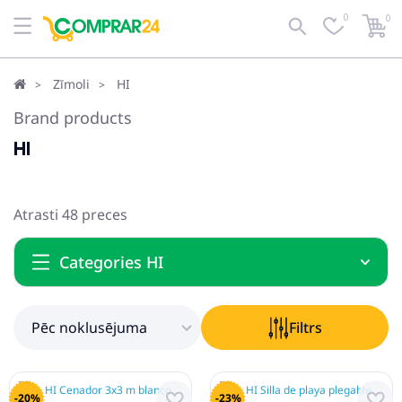
0
0
Pēc noklusējuma
Filtrs
Zīmoli
HI
Brand products
HI
Atrasti 48 preces
Categories HI
Pēc noklusējuma
Filtrs
-20%
-23%