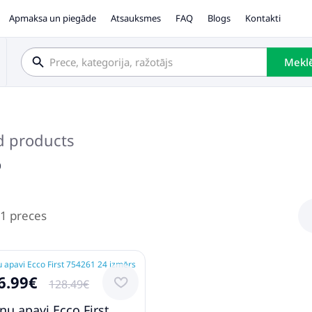
Apmaksa un piegāde
Atsauksmes
FAQ
Blogs
Kontakti
Mekl
d products
o
 1 preces
6.99€
128.49€
nu apavi Ecco First