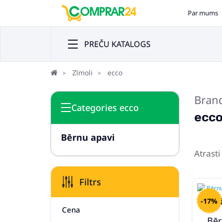
Par mums
PREČU KATALOGS
Zīmoli
ecco
Bran
Categories ecco
ecc
Bērnu apavi
Atrasti
Filtrs
10
-17%
Cena
Bēr