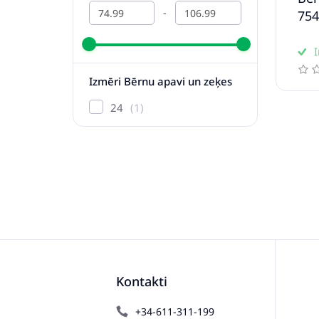
-
754
I
Izmēri Bērnu apavi un zeķes
24
1
Kontakti
+34-611-311-199