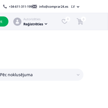
LV
+34-611-311-199
info@comprar24.es
Autorizēties
0
0
ēt
Reģistrēties
Pēc noklusējuma