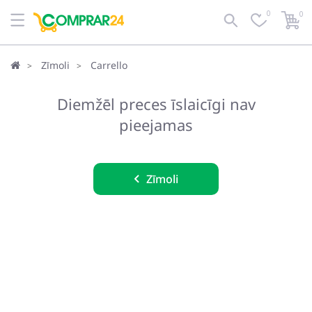
0
0
Zīmoli
Carrello
Diemžēl preces īslaicīgi nav
pieejamas
Zīmoli