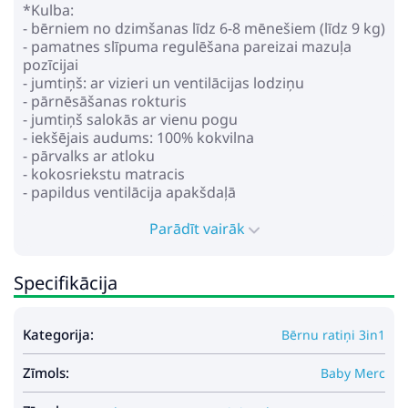
*Kulba:
- bērniem no dzimšanas līdz 6-8 mēnešiem (līdz 9 kg)
- pamatnes slīpuma regulēšana pareizai mazuļa
pozīcijai
- jumtiņš: ar vizieri un ventilācijas lodziņu
- pārnēsāšanas rokturis
- jumtiņš salokās ar vienu pogu
- iekšējais audums: 100% kokvilna
- pārvalks ar atloku
- kokosriekstu matracis
- papildus ventilācija apakšdaļā
* Pastaigu bloks:
Parādīt vairāk
- bērniem no dzimšanas līdz ~4-5 gadiem (līdz 22 kg)
- jumtiņš: ar vizieri un ventilācijas lodziņu
Specifikācija
- regulējama atzveltne līdz horizontālām stāvoklim
- regulējams kāju balsts
- regulējams augstumā vecāku rokturis (eko āda)
Kategorija:
Bērnu ratiņi 3in1
- drošības josta ar mīkstiem uzliktņiem
- bamperis atvēras abās pusēs, ar kāju sadalītāju
Zīmols:
- riteņi: nepiepūšami, izturīgi pret caurduršanu, ātri
Baby Merc
noņemami