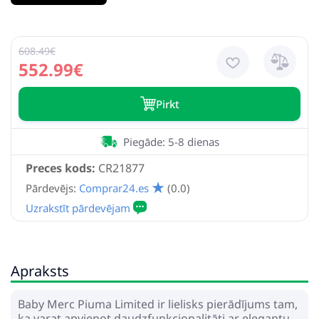
608.49€
552.99€
Pirkt
Piegāde: 5-8 dienas
Preces kods:
CR21877
Pārdevējs:
Comprar24.es
(0.0)
Apraksts
Baby Merc Piuma Limited ir lielisks pierādījums tam,
ka varat apvienot daudzfunkcionalitāti ar elegantu