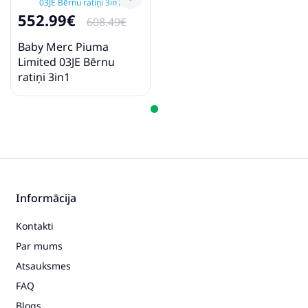
- adapteri
552.99€
608.49€
* Fotoattēli ir tikai kā piemērs, kas ir paredzēti
produkta īpašību demonstrēšanai. Oriģinālā
Baby Merc Piuma
produkta krāsa ir parādīta 1. - 5. fotoattēlā un
Limited 03JE Bērnu
nosaukumā.
ratiņi 3in1
Informācija
Kontakti
Par mums
Atsauksmes
FAQ
Blogs