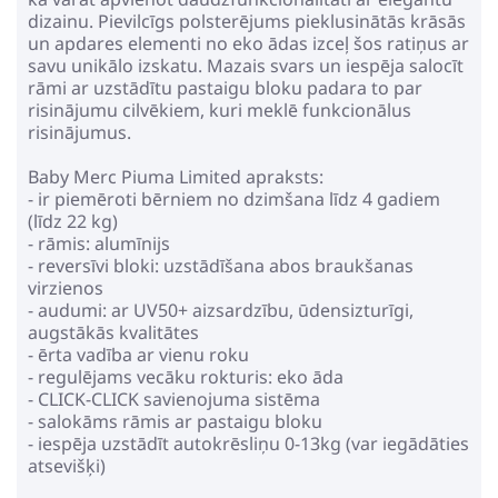
dizainu. Pievilcīgs polsterējums pieklusinātās krāsās
un apdares elementi no eko ādas izceļ šos ratiņus ar
savu unikālo izskatu. Mazais svars un iespēja salocīt
rāmi ar uzstādītu pastaigu bloku padara to par
risinājumu cilvēkiem, kuri meklē funkcionālus
risinājumus.
Baby Merc Piuma Limited apraksts:
- ir piemēroti bērniem no dzimšana līdz 4 gadiem
(līdz 22 kg)
- rāmis: alumīnijs
- reversīvi bloki: uzstādīšana abos braukšanas
virzienos
- audumi: ar UV50+ aizsardzību, ūdensizturīgi,
augstākās kvalitātes
- ērta vadība ar vienu roku
- regulējams vecāku rokturis: eko āda
- CLICK-CLICK savienojuma sistēma
- salokāms rāmis ar pastaigu bloku
- iespēja uzstādīt autokrēsliņu 0-13kg (var iegādāties
atsevišķi)