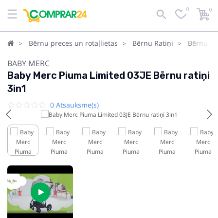
0
0
Bērnu preces un rotaļlietas
Bērnu Ratiņi
Bērnu rat
BABY MERC
Baby Merc Piuma Limited 03JE Bērnu ratiņi
3in1
0 Atsauksme(s)