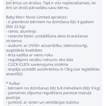
ļoti ērtus un drošus. Tajā ir viss nepieciešamais, lai
ērti un droši pārvadātu savu bērnu.
Baby Merc Novis Limited apraksts:
- ir piemēroti bērniem no dzimšana līdz 4 gadiem
(līdz 22 kg)
- rāmis: alumīnijs
- reversīvi bloki: uzstādīšana abos braukšanas
virzienos
- audumi: ar UV50+ aizsardzību, ūdensizturīgi,
augstākās kvalitātes
- ērta vadība ar vienu roku
- regulējams vecāku rokturis: eko āda
- CLICK-CLICK savienojuma sistēma
- iespēja uzstādīt autokrēsliņu 0-13kg (var iegādāties
atsevišķi)
* Kulba:
- bērniem no dzimšanas līdz 6-8 mēnešiem (līdz 9 kg)
- pamatnes slīpuma regulēšana pareizai mazuļa
pozīcijai
- jumtiņš: ar vizieri un ventilācijas lodziņu