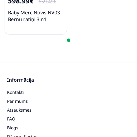
598.99€
659.49€
Baby Merc Novis NV03
Bērnu ratiņi 3in1
Informācija
Kontakti
Par mums
Atsauksmes
FAQ
Blogs
Dāvanu Kartes