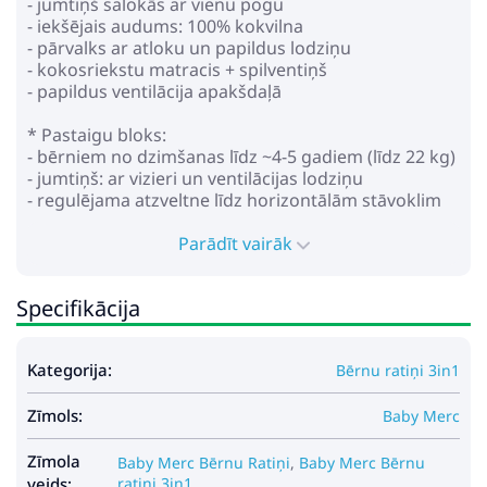
- jumtiņš salokās ar vienu pogu
- iekšējais audums: 100% kokvilna
- pārvalks ar atloku un papildus lodziņu
- kokosriekstu matracis + spilventiņš
- papildus ventilācija apakšdaļā
* Pastaigu bloks:
- bērniem no dzimšanas līdz ~4-5 gadiem (līdz 22 kg)
- jumtiņš: ar vizieri un ventilācijas lodziņu
- regulējama atzveltne līdz horizontālām stāvoklim
- regulējams kāju balsts
- regulējams augstumā vecāku rokturis (eko āda)
Parādīt vairāk
- drošības josta ar mīkstiem uzliktņiem
- bamperis atvēras abās pusēs, ar kāju sadalītāju
Specifikācija
- riteņi: nepiepūšami, izturīgi pret caurduršanu, ātri
noņemami
- priekšējie riteņi ar pagriešanas funkciju un
Kategorija:
Bērnu ratiņi 3in1
fiksācijas iespēju braukšanai taisni
- kāju bremze-pedālis
Zīmols:
- noņemams iepirkumu grozs
Baby Merc
* Autosēdeklis:
Zīmola
Baby Merc Bērnu Ratiņi
,
Baby Merc Bērnu
- bērniem no dzimšanas līdz ~13 kg
veids:
ratiņi 3in1