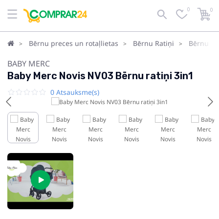
0
0
Bērnu preces un rotaļlietas
Bērnu Ratiņi
Bērnu rat
BABY MERC
Baby Merc Novis NV03 Bērnu ratiņi 3in1
0 Atsauksme(s)