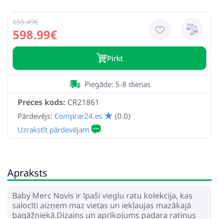
659.49€
598.99€
Pirkt
Piegāde: 5-8 dienas
Preces kods:
CR21861
Pārdevējs:
Comprar24.es
(0.0)
Apraksts
Baby Merc Novis ir īpaši vieglu ratu kolekcija, kas
salocīti aizņem maz vietas un iekļaujas mazākajā
bagāžniekā.Dizains un aprīkojums padara ratiņus