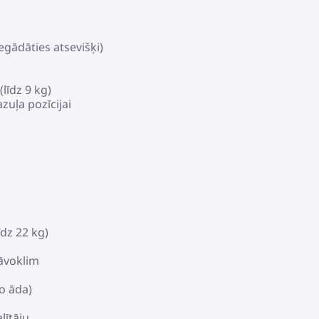
iegādāties atsevišķi)
līdz 9 kg)
uļa pozīcijai
dz 22 kg)
tāvoklim
o āda)
lītāju