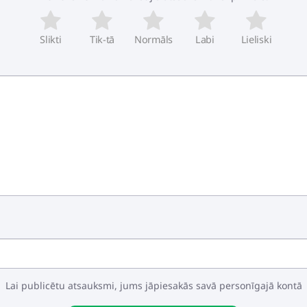
Slikti
Tik-tā
Normāls
Labi
Lieliski
edzēti produkta īpašību demonstrēšanai. Oriģinālā produkta kr
Lai publicētu atsauksmi, jums jāpiesakās savā personīgajā kontā