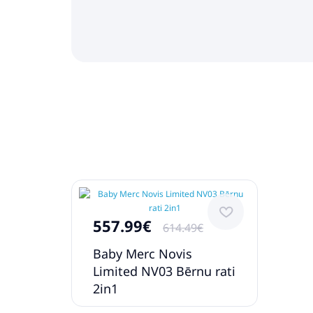
557.99€
614.49€
Baby Merc Novis
Limited NV03 Bērnu rati
2in1