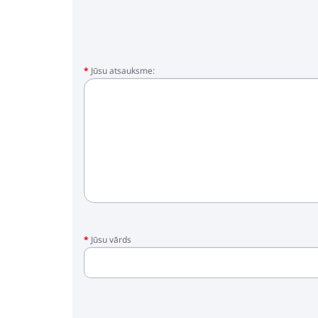
- krūzes turētājs
- iepirkumu soma
- mufta - cimdi
* Fotoattēli ir tikai kā piemērs, kas ir par
Jūsu atsauksme:
nosaukumā.
Jūsu vārds