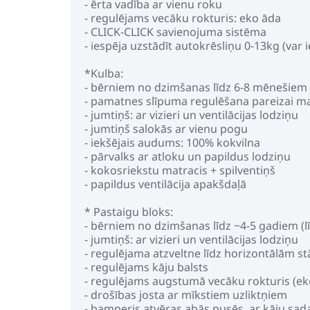
- ērta vadība ar vienu roku
- regulējams vecāku rokturis: eko āda
- CLICK-CLICK savienojuma sistēma
- iespēja uzstādīt autokrēsliņu 0-13kg (var 
*Kulba:
- bērniem no dzimšanas līdz 6-8 mēnešiem (
- pamatnes slīpuma regulēšana pareizai maz
- jumtiņš: ar vizieri un ventilācijas lodziņu
- jumtiņš salokās ar vienu pogu
- iekšējais audums: 100% kokvilna
- pārvalks ar atloku un papildus lodziņu
- kokosriekstu matracis + spilventiņš
- papildus ventilācija apakšdaļā
* Pastaigu bloks:
- bērniem no dzimšanas līdz ~4-5 gadiem (lī
- jumtiņš: ar vizieri un ventilācijas lodziņu
- regulējama atzveltne līdz horizontālām s
- regulējams kāju balsts
- regulējams augstumā vecāku rokturis (ek
- drošības josta ar mīkstiem uzliktņiem
- bamperis atvēras abās pusēs, ar kāju sada