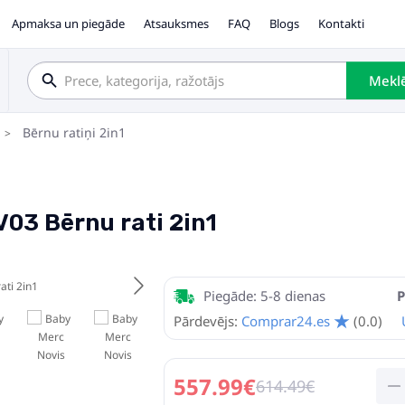
Apmaksa un piegāde
Atsauksmes
FAQ
Blogs
Kontakti
Mekl
Bērnu ratiņi 2in1
V03 Bērnu rati 2in1
Piegāde: 5-8 dienas
P
Pārdevējs:
Comprar24.es
(0.0)
557.99€
614.49€