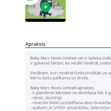
Apraksts
Baby Merc Novis Limited rati ir lieliska iz
ir galvenie faktori, ko vecāki novērtē, izvēlo
Vecākiem, kuri novērtē funkcionalitāti un augs
bērnu būtu patīkama un droša.
Baby Merc Novis Limited apraksts:
- ir piemēroti bērniem no dzimšana līdz 4 g
- rāmis: alumīnijs
- reversīvi bloki: uzstādīšana abos braukša
- audumi: ar UV50+ aizsardzību, ūdensizturī