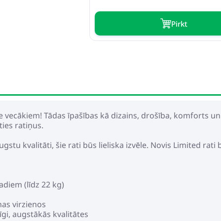
Pirkt
vēle vecākiem! Tādas īpašības kā dizains, drošība, komforts 
ties ratiņus.
tu kvalitāti, šie rati būs lieliska izvēle. Novis Limited rati 
adiem (līdz 22 kg)
nas virzienos
gi, augstākās kvalitātes