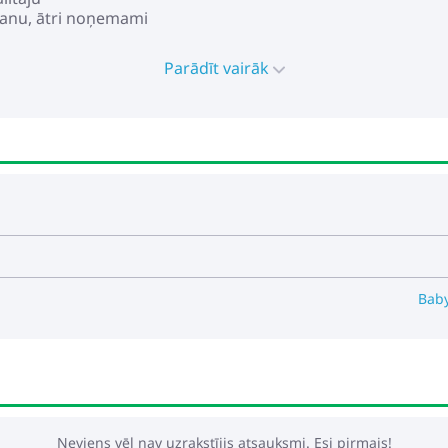
ršanu, ātri noņemami
n fiksācijas iespēju braukšanai taisni
Parādīt vairāk
Baby
Neviens vēl nav uzrakstījis atsauksmi. Esi pirmais!