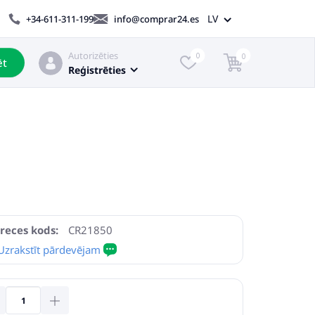
LV
+34-611-311-199
info@comprar24.es
Autorizēties
0
0
ēt
Reģistrēties
reces kods:
CR21850