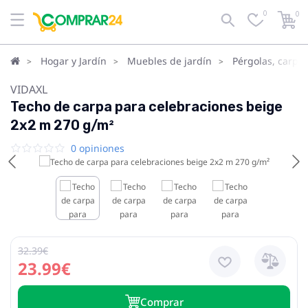
0
0
Hogar y Jardín
Muebles de jardín
Pérgolas, carpa
VIDAXL
Techo de carpa para celebraciones beige
2x2 m 270 g/m²
0 opiniones
32.39€
23.99€
Сomprar