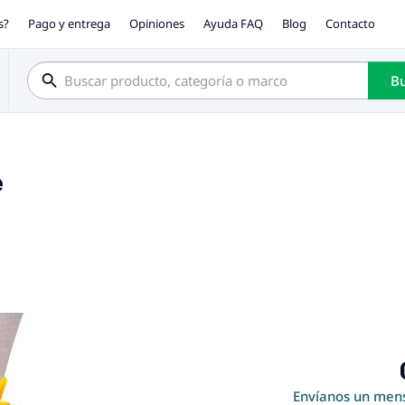
s?
Pago y entrega
Opiniones
Ayuda FAQ
Blog
Contacto
Bu
е
Envíanos un mens