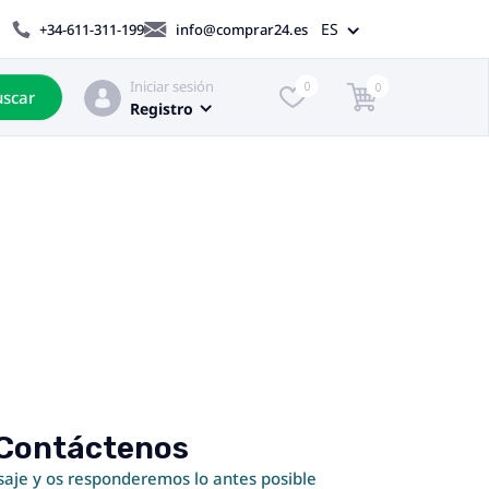
ES
+34-611-311-199
info@comprar24.es
Iniciar sesión
0
0
scar
Registro
Contáctenos
aje y os responderemos lo antes posible